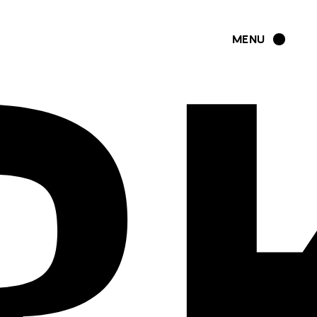
R
MENU